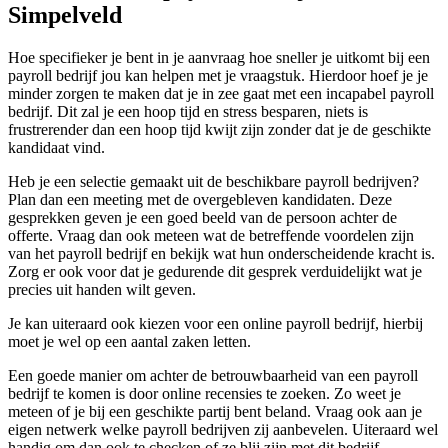
Simpelveld
Hoe specifieker je bent in je aanvraag hoe sneller je uitkomt bij een
payroll bedrijf jou kan helpen met je vraagstuk. Hierdoor hoef je je
minder zorgen te maken dat je in zee gaat met een incapabel payroll
bedrijf. Dit zal je een hoop tijd en stress besparen, niets is
frustrerender dan een hoop tijd kwijt zijn zonder dat je de geschikte
kandidaat vind.
Heb je een selectie gemaakt uit de beschikbare payroll bedrijven?
Plan dan een meeting met de overgebleven kandidaten. Deze
gesprekken geven je een goed beeld van de persoon achter de
offerte. Vraag dan ook meteen wat de betreffende voordelen zijn
van het payroll bedrijf en bekijk wat hun onderscheidende kracht is.
Zorg er ook voor dat je gedurende dit gesprek verduidelijkt wat je
precies uit handen wilt geven.
Je kan uiteraard ook kiezen voor een online payroll bedrijf, hierbij
moet je wel op een aantal zaken letten.
Een goede manier om achter de betrouwbaarheid van een payroll
bedrijf te komen is door online recensies te zoeken. Zo weet je
meteen of je bij een geschikte partij bent beland. Vraag ook aan je
eigen netwerk welke payroll bedrijven zij aanbevelen. Uiteraard wel
handig om dan ook te checken of ze blij zijn met dit bedrijf.