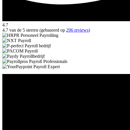
4.7
4.7 van de 5 sterren (gebaseerd op
296 reviews
)