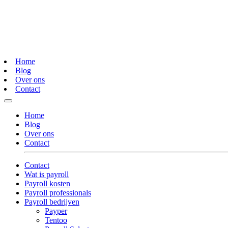
Home
Blog
Over ons
Contact
Home
Blog
Over ons
Contact
Contact
Wat is payroll
Payroll kosten
Payroll professionals
Payroll bedrijven
Payper
Tentoo