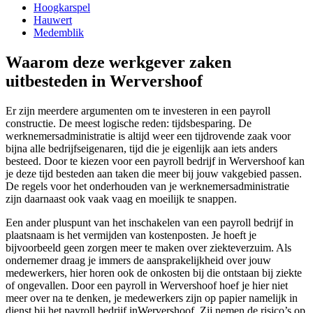
Hoogkarspel
Hauwert
Medemblik
Waarom deze werkgever zaken
uitbesteden in Wervershoof
Er zijn meerdere argumenten om te investeren in een payroll
constructie. De meest logische reden: tijdsbesparing. De
werknemersadministratie is altijd weer een tijdrovende zaak voor
bijna alle bedrijfseigenaren, tijd die je eigenlijk aan iets anders
besteed. Door te kiezen voor een payroll bedrijf in Wervershoof kan
je deze tijd besteden aan taken die meer bij jouw vakgebied passen.
De regels voor het onderhouden van je werknemersadministratie
zijn daarnaast ook vaak vaag en moeilijk te snappen.
Een ander pluspunt van het inschakelen van een payroll bedrijf in
plaatsnaam is het vermijden van kostenposten. Je hoeft je
bijvoorbeeld geen zorgen meer te maken over ziekteverzuim. Als
ondernemer draag je immers de aansprakelijkheid over jouw
medewerkers, hier horen ook de onkosten bij die ontstaan bij ziekte
of ongevallen. Door een payroll in Wervershoof hoef je hier niet
meer over na te denken, je medewerkers zijn op papier namelijk in
dienst bij het payroll bedrijf inWervershoof. Zij nemen de risico’s op