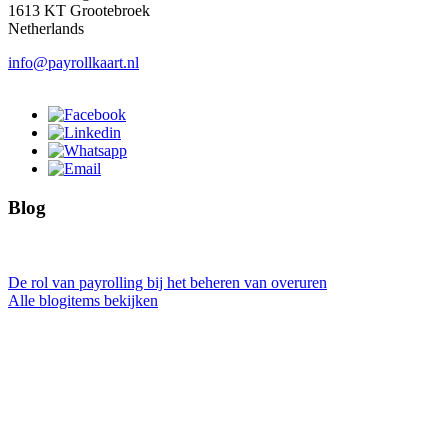
1613 KT Grootebroek
Netherlands
info@payrollkaart.nl
Blog
De rol van payrolling bij het beheren van overuren
Alle blogitems bekijken