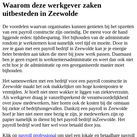
Waarom deze werkgever zaken
uitbesteden in Zeewolde
De voordelen waarvan organisaties kunnen genieten bij het opzetten
van een payroll constructie zijn oneindig. De meest voor de hand
liggende reden: tijdsbesparing. Het bijhouden van de administratie
rondom je werknemers kost namelijk veel tijd en moeite. Door in
zee te gaan met een payroll bedrijf in Zeewolde kan je je energie
beter besteden aan taken die meer bij jouw werk passen. Daarnaast
ben je geen expert in werknemersadministratie en weet dan ook niet
echt hoe je de administratie op een georganiseerde manier moet
bijhouden.
Het samenwerken met een bedrijf voor een payroll constructie in
Zeewolde maakt het ook makkelijker om hoge kostenposten te
vermijden. Je hoeft niet meer wakker te liggen van ziekteverzuim.
Als werkgever draag je vanzelfsprekend de verantwoordelijkheid
over jouw medewerkers, hier horen ook de kosten bij die ontstaan
bij ziekte of bedrijfsongevallen. Dankzij een payroll in Zeewolde
hoef je hier niet meer mee bezig te zijn, je medewerkers zijn op
papier namelijk in dienst bij het payroll bedrijf inZeewolde. Het
payroll bedrijf word hier wel voor betaald door jou.
Klik op
payroll professional
om snel een lokale en betaalbare payroll