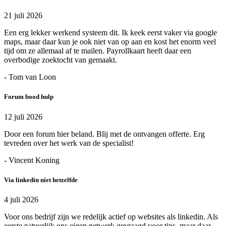
21 juli 2026
Een erg lekker werkend systeem dit. Ik keek eerst vaker via google
maps, maar daar kun je ook niet van op aan en kost het enorm veel
tijd om ze allemaal af te mailen. Payrollkaart heeft daar een
overbodige zoektocht van gemaakt.
- Tom van Loon
Forum bood hulp
12 juli 2026
Door een forum hier beland. Blij met de ontvangen offerte. Erg
tevreden over het werk van de specialist!
- Vincent Koning
Via linkedin niet hetzelfde
4 juli 2026
Voor ons bedrijf zijn we redelijk actief op websites als linkedin. Als
eerste natuurlijk ons eigen netwerk gevraagd voor tips, maar daar