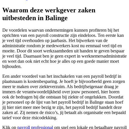
Waarom deze werkgever zaken
uitbesteden in Balinge
De voordelen waarvan ondernemingen kunnen profiteren bij het
oprichten van een payroll constructie zijn eindeloos. Ten eerste kan
je veel tijd overhouden op jaarbasis. Het bijwerken van de
administratie rondom je medewerkers kost nu eenmaal veel tijd en
moeite. Door dit soort werkzaamheden uit handen te geven bespaar
je veel tijd. Daarnaast ben je geen expert in werknemersadministratie
en weet dan ook niet echt hoe je alles op een goede manier moet
bijhouden.
Een ander voordeel van het inschakelen van een payroll bedrijf in
plaatsnaam is kostenbesparing. Je hoeft je bijvoorbeeld geen zorgen
meer te maken over ziekteverzuim. Als bedrijfseigenaar draag je
immers de verantwoordelijkheid over jouw personeel, hier horen
ook de bedragen bij die ontstaan bij ziekte of ongelukken. Doordat
je personeel op de lijst van het payroll bedrijf in Balinge staan hoef
jij hier niet meer mee bezig te zijn, het payroll bedrijf handelt deze
zaken af. Zij nemen de risico’s, jij betaalt als organisatie een bepaald
tarief voor deze risicodekking.
Klik op
payroll professional
om snel een lokale en betaalbare payroll