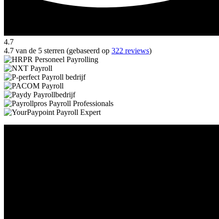
4.7
4.7 van de 5 sterren (gebaseerd op
322 reviews
)