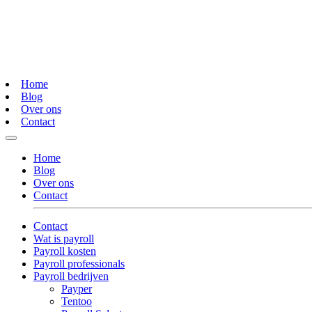
Home
Blog
Over ons
Contact
Home
Blog
Over ons
Contact
Contact
Wat is payroll
Payroll kosten
Payroll professionals
Payroll bedrijven
Payper
Tentoo