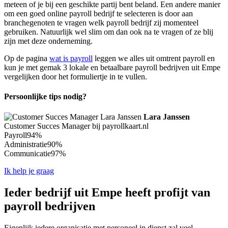
meteen of je bij een geschikte partij bent beland. Een andere manier
om een goed online payroll bedrijf te selecteren is door aan
branchegenoten te vragen welk payroll bedrijf zij momenteel
gebruiken. Natuurlijk wel slim om dan ook na te vragen of ze blij
zijn met deze onderneming.
Op de pagina
wat is payroll
leggen we alles uit omtrent payroll en
kun je met gemak 3 lokale en betaalbare payroll bedrijven uit Empe
vergelijken door het formuliertje in te vullen.
Persoonlijke tips nodig?
Lara Janssen
Customer Succes Manager bij payrollkaart.nl
Payroll
94%
Administratie
90%
Communicatie
97%
Ik help je graag
Ieder bedrijf uit Empe heeft profijt van
payroll bedrijven
Eigenlijk iedere organisatie met personeel in dienst zal veel