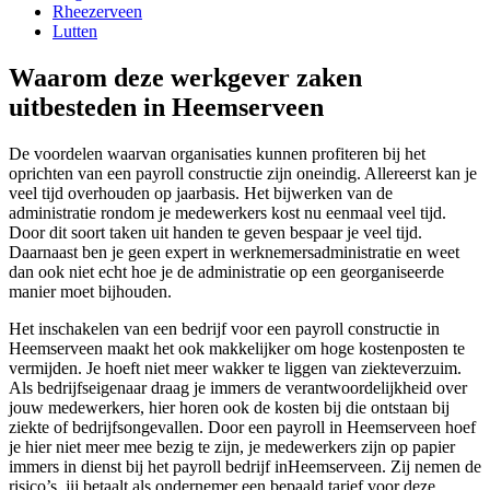
Rheezerveen
Lutten
Waarom deze werkgever zaken
uitbesteden in Heemserveen
De voordelen waarvan organisaties kunnen profiteren bij het
oprichten van een payroll constructie zijn oneindig. Allereerst kan je
veel tijd overhouden op jaarbasis. Het bijwerken van de
administratie rondom je medewerkers kost nu eenmaal veel tijd.
Door dit soort taken uit handen te geven bespaar je veel tijd.
Daarnaast ben je geen expert in werknemersadministratie en weet
dan ook niet echt hoe je de administratie op een georganiseerde
manier moet bijhouden.
Het inschakelen van een bedrijf voor een payroll constructie in
Heemserveen maakt het ook makkelijker om hoge kostenposten te
vermijden. Je hoeft niet meer wakker te liggen van ziekteverzuim.
Als bedrijfseigenaar draag je immers de verantwoordelijkheid over
jouw medewerkers, hier horen ook de kosten bij die ontstaan bij
ziekte of bedrijfsongevallen. Door een payroll in Heemserveen hoef
je hier niet meer mee bezig te zijn, je medewerkers zijn op papier
immers in dienst bij het payroll bedrijf inHeemserveen. Zij nemen de
risico’s, jij betaalt als ondernemer een bepaald tarief voor deze