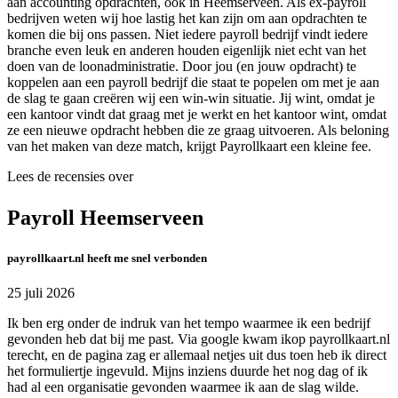
aan accounting opdrachten, ook in Heemserveen. Als ex-payroll
bedrijven weten wij hoe lastig het kan zijn om aan opdrachten te
komen die bij ons passen. Niet iedere payroll bedrijf vindt iedere
branche even leuk en anderen houden eigenlijk niet echt van het
doen van de loonadministratie. Door jou (en jouw opdracht) te
koppelen aan een payroll bedrijf die staat te popelen om met je aan
de slag te gaan creëren wij een win-win situatie. Jij wint, omdat je
een kantoor vindt dat graag met je werkt en het kantoor wint, omdat
ze een nieuwe opdracht hebben die ze graag uitvoeren. Als beloning
van het maken van deze match, krijgt Payrollkaart een kleine fee.
Lees de recensies over
Payroll Heemserveen
payrollkaart.nl heeft me snel verbonden
25 juli 2026
Ik ben erg onder de indruk van het tempo waarmee ik een bedrijf
gevonden heb dat bij me past. Via google kwam ikop payrollkaart.nl
terecht, en de pagina zag er allemaal netjes uit dus toen heb ik direct
het formuliertje ingevuld. Mijns inziens duurde het nog dag of ik
had al een organisatie gevonden waarmee ik aan de slag wilde.