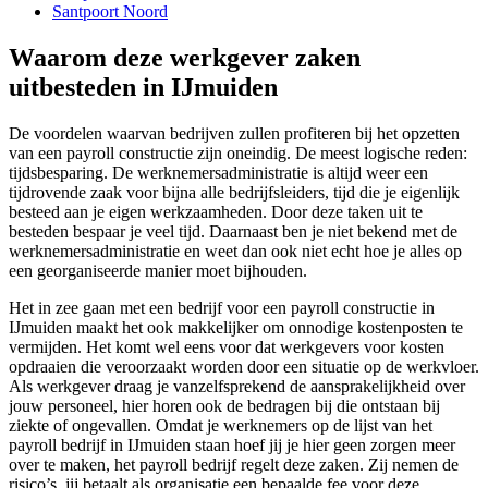
Santpoort Noord
Waarom deze werkgever zaken
uitbesteden in IJmuiden
De voordelen waarvan bedrijven zullen profiteren bij het opzetten
van een payroll constructie zijn oneindig. De meest logische reden:
tijdsbesparing. De werknemersadministratie is altijd weer een
tijdrovende zaak voor bijna alle bedrijfsleiders, tijd die je eigenlijk
besteed aan je eigen werkzaamheden. Door deze taken uit te
besteden bespaar je veel tijd. Daarnaast ben je niet bekend met de
werknemersadministratie en weet dan ook niet echt hoe je alles op
een georganiseerde manier moet bijhouden.
Het in zee gaan met een bedrijf voor een payroll constructie in
IJmuiden maakt het ook makkelijker om onnodige kostenposten te
vermijden. Het komt wel eens voor dat werkgevers voor kosten
opdraaien die veroorzaakt worden door een situatie op de werkvloer.
Als werkgever draag je vanzelfsprekend de aansprakelijkheid over
jouw personeel, hier horen ook de bedragen bij die ontstaan bij
ziekte of ongevallen. Omdat je werknemers op de lijst van het
payroll bedrijf in IJmuiden staan hoef jij je hier geen zorgen meer
over te maken, het payroll bedrijf regelt deze zaken. Zij nemen de
risico’s, jij betaalt als organisatie een bepaalde fee voor deze