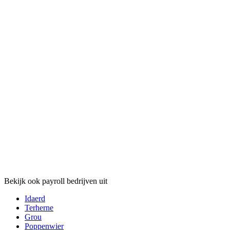
Bekijk ook payroll bedrijven uit
Idaerd
Terherne
Grou
Poppenwier