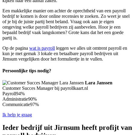
kijken naar een aantal zaken.
Een makkelijke manier om achter de oprechtheid van een payroll
bedrijf te komen is door online recensies te zoeken. Zo weet je snel
of je bij de juiste partij bent beland. Vraag ook aan je eigen
omgeving welke payroll bedrijven zij aanbevelen. Hoor je een
bepaald bedrijf vaak langskomen? Grote kans dat het een goede
partij is.
Op de pagina
wat is payroll
leggen we alles uit omtrent payroll en
kun je met gemak 3 lokale en betaalbare payroll bedrijven uit
Jirnsum vergelijken door het formuliertje in te vullen.
Persoonlijke tips nodig?
Lara Janssen
Customer Succes Manager bij payrollkaart.nl
Payroll
94%
Administratie
90%
Communicatie
97%
Ik help je graag
Ieder bedrijf uit Jirnsum heeft profijt van