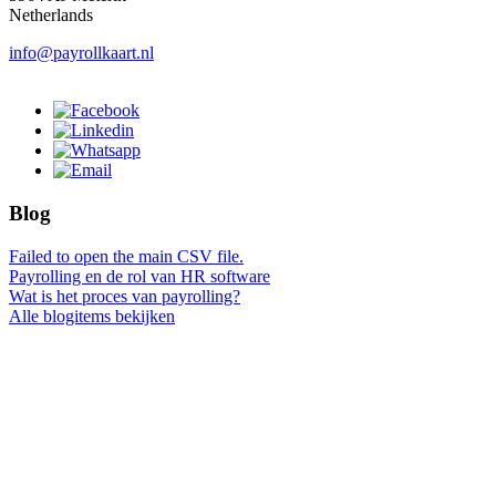
Netherlands
info@payrollkaart.nl
Blog
Failed to open the main CSV file.
Payrolling en de rol van HR software
Wat is het proces van payrolling?
Alle blogitems bekijken