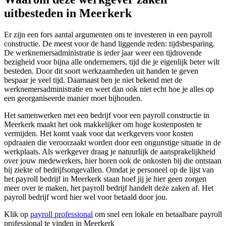
uitbesteden in Meerkerk
Er zijn een fors aantal argumenten om te investeren in een payroll
constructie. De meest voor de hand liggende reden: tijdsbesparing.
De werknemersadministratie is ieder jaar weer een tijdrovende
bezigheid voor bijna alle ondernemers, tijd die je eigenlijk beter wilt
besteden. Door dit soort werkzaamheden uit handen te geven
bespaar je veel tijd. Daarnaast ben je niet bekend met de
werknemersadministratie en weet dan ook niet echt hoe je alles op
een georganiseerde manier moet bijhouden.
Het samenwerken met een bedrijf voor een payroll constructie in
Meerkerk maakt het ook makkelijker om hoge kostenposten te
vermijden. Het komt vaak voor dat werkgevers voor kosten
opdraaien die veroorzaakt worden door een ongunstige situatie in de
werkplaats. Als werkgever draag je natuurlijk de aansprakelijkheid
over jouw medewerkers, hier horen ook de onkosten bij die ontstaan
bij ziekte of bedrijfsongevallen. Omdat je personeel op de lijst van
het payroll bedrijf in Meerkerk staan hoef jij je hier geen zorgen
meer over te maken, het payroll bedrijf handelt deze zaken af. Het
payroll bedrijf word hier wel voor betaald door jou.
Klik op
payroll professional
om snel een lokale en betaalbare payroll
professional te vinden in Meerkerk