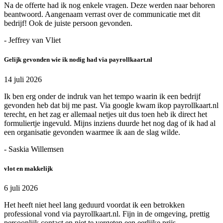
Na de offerte had ik nog enkele vragen. Deze werden naar behoren
beantwoord. Aangenaam verrast over de communicatie met dit
bedrijf! Ook de juiste persoon gevonden.
- Jeffrey van Vliet
Gelijk gevonden wie ik nodig had via payrollkaart.nl
14 juli 2026
Ik ben erg onder de indruk van het tempo waarin ik een bedrijf
gevonden heb dat bij me past. Via google kwam ikop payrollkaart.nl
terecht, en het zag er allemaal netjes uit dus toen heb ik direct het
formuliertje ingevuld. Mijns inziens duurde het nog dag of ik had al
een organisatie gevonden waarmee ik aan de slag wilde.
- Saskia Willemsen
vlot en makkelijk
6 juli 2026
Het heeft niet heel lang geduurd voordat ik een betrokken
professional vond via payrollkaart.nl. Fijn in de omgeving, prettig
persoonlijk contact en niet te vergeten een eerlijke prijs.