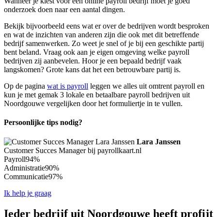
Wanneer je kiest voor een online payroll bedrijf moet je goed
onderzoek doen naar een aantal dingen.
Bekijk bijvoorbeeld eens wat er over de bedrijven wordt besproken
en wat de inzichten van anderen zijn die ook met dit betreffende
bedrijf samenwerken. Zo weet je snel of je bij een geschikte partij
bent beland. Vraag ook aan je eigen omgeving welke payroll
bedrijven zij aanbevelen. Hoor je een bepaald bedrijf vaak
langskomen? Grote kans dat het een betrouwbare partij is.
Op de pagina
wat is payroll
leggen we alles uit omtrent payroll en
kun je met gemak 3 lokale en betaalbare payroll bedrijven uit
Noordgouwe vergelijken door het formuliertje in te vullen.
Persoonlijke tips nodig?
Lara Janssen
Customer Succes Manager bij payrollkaart.nl
Payroll
94%
Administratie
90%
Communicatie
97%
Ik help je graag
Ieder bedrijf uit Noordgouwe heeft profijt