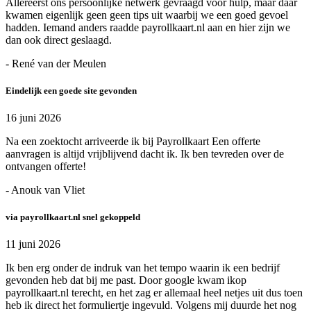
Allereerst ons persoonlijke netwerk gevraagd voor hulp, maar daar
kwamen eigenlijk geen geen tips uit waarbij we een goed gevoel
hadden. Iemand anders raadde payrollkaart.nl aan en hier zijn we
dan ook direct geslaagd.
- René van der Meulen
Eindelijk een goede site gevonden
16 juni 2026
Na een zoektocht arriveerde ik bij Payrollkaart Een offerte
aanvragen is altijd vrijblijvend dacht ik. Ik ben tevreden over de
ontvangen offerte!
- Anouk van Vliet
via payrollkaart.nl snel gekoppeld
11 juni 2026
Ik ben erg onder de indruk van het tempo waarin ik een bedrijf
gevonden heb dat bij me past. Door google kwam ikop
payrollkaart.nl terecht, en het zag er allemaal heel netjes uit dus toen
heb ik direct het formuliertje ingevuld. Volgens mij duurde het nog