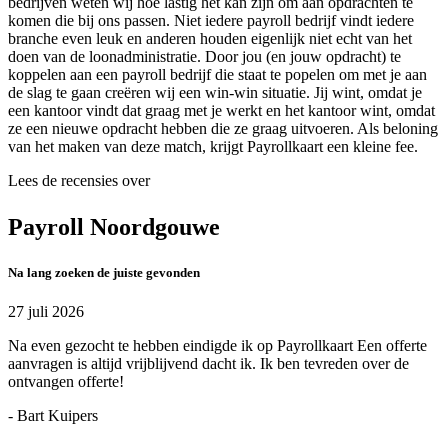
bedrijven weten wij hoe lastig het kan zijn om aan opdrachten te
komen die bij ons passen. Niet iedere payroll bedrijf vindt iedere
branche even leuk en anderen houden eigenlijk niet echt van het
doen van de loonadministratie. Door jou (en jouw opdracht) te
koppelen aan een payroll bedrijf die staat te popelen om met je aan
de slag te gaan creëren wij een win-win situatie. Jij wint, omdat je
een kantoor vindt dat graag met je werkt en het kantoor wint, omdat
ze een nieuwe opdracht hebben die ze graag uitvoeren. Als beloning
van het maken van deze match, krijgt Payrollkaart een kleine fee.
Lees de recensies over
Payroll Noordgouwe
Na lang zoeken de juiste gevonden
27 juli 2026
Na even gezocht te hebben eindigde ik op Payrollkaart Een offerte
aanvragen is altijd vrijblijvend dacht ik. Ik ben tevreden over de
ontvangen offerte!
- Bart Kuipers