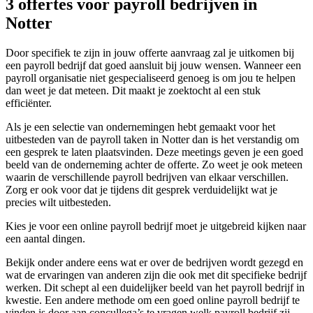
3 offertes voor payroll bedrijven in
Notter
Door specifiek te zijn in jouw offerte aanvraag zal je uitkomen bij
een payroll bedrijf dat goed aansluit bij jouw wensen. Wanneer een
payroll organisatie niet gespecialiseerd genoeg is om jou te helpen
dan weet je dat meteen. Dit maakt je zoektocht al een stuk
efficiënter.
Als je een selectie van ondernemingen hebt gemaakt voor het
uitbesteden van de payroll taken in Notter dan is het verstandig om
een gesprek te laten plaatsvinden. Deze meetings geven je een goed
beeld van de onderneming achter de offerte. Zo weet je ook meteen
waarin de verschillende payroll bedrijven van elkaar verschillen.
Zorg er ook voor dat je tijdens dit gesprek verduidelijkt wat je
precies wilt uitbesteden.
Kies je voor een online payroll bedrijf moet je uitgebreid kijken naar
een aantal dingen.
Bekijk onder andere eens wat er over de bedrijven wordt gezegd en
wat de ervaringen van anderen zijn die ook met dit specifieke bedrijf
werken. Dit schept al een duidelijker beeld van het payroll bedrijf in
kwestie. Een andere methode om een goed online payroll bedrijf te
vinden is door aan concullega’s te vragen welk payroll bedrijf zij