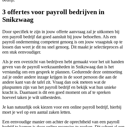
3 offertes voor payroll bedrijven in
Snikzwaag
Door specifiek te zijn in jouw offerte aanvraag zal je uitkomen bij
een payroll bedrijf dat goed aansluit bij jouw behoeften. Als een
payroll onderneming competent genoeg is om jouw vraagstuk op te
lossen dan weet je dit nu snel genoeg. Dit maakt je selectieproces al
een stuk eenvoudiger.
Als je een overzicht van bedrijven hebt gemaakt voor het uit handen
geven van de payroll werkzaamheden in Snikzwaag dan is het
verstandig om een gesprek te plannen. Gedurende deze ontmoeting
zal je onder andere inzage krijgen in de soort persoon die aan de
andere kant van de tafel zit. Vraag dan ook meteen wat de
pluspunten zijn van het payroll bedrijf en bekijk wat hun unieke
kracht is. Daarnaast is dit een goed moment om af te spreken
hoeveel taken je wilt uitbesteden.
Je kan natuurlijk ook kiezen voor een online payroll bedrijf, hierbij
moet je wel op een aantal zaken letten.
Een eenvoudige manier om achter de oprechtheid van een payroll
bedrijf te komen is door online recensies te zoeken. Dit schept al een