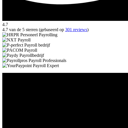
4.7
4.7 van de 5 sterren (gebaseerd op
301 reviews
)