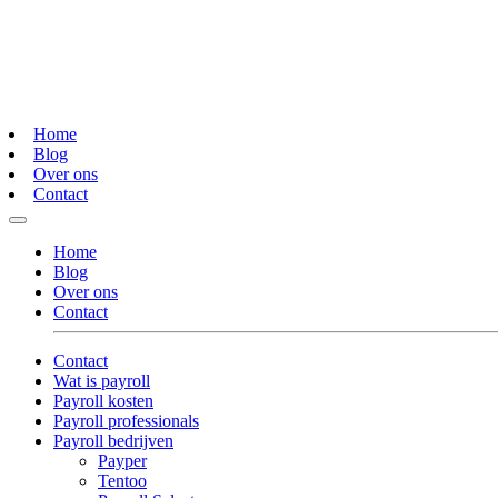
Home
Blog
Over ons
Contact
Home
Blog
Over ons
Contact
Contact
Wat is payroll
Payroll kosten
Payroll professionals
Payroll bedrijven
Payper
Tentoo