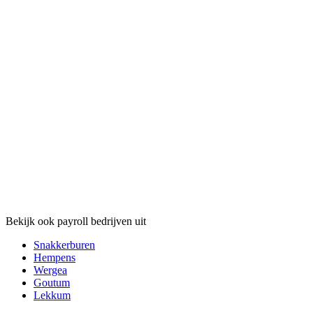
Bekijk ook payroll bedrijven uit
Snakkerburen
Hempens
Wergea
Goutum
Lekkum