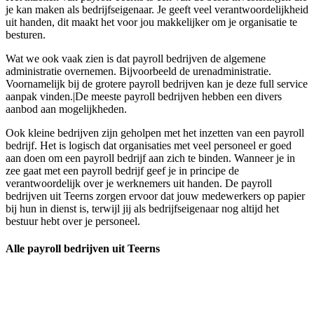
je kan maken als bedrijfseigenaar. Je geeft veel verantwoordelijkheid
uit handen, dit maakt het voor jou makkelijker om je organisatie te
besturen.
Wat we ook vaak zien is dat payroll bedrijven de algemene
administratie overnemen. Bijvoorbeeld de urenadministratie.
Voornamelijk bij de grotere payroll bedrijven kan je deze full service
aanpak vinden.|De meeste payroll bedrijven hebben een divers
aanbod aan mogelijkheden.
Ook kleine bedrijven zijn geholpen met het inzetten van een payroll
bedrijf. Het is logisch dat organisaties met veel personeel er goed
aan doen om een payroll bedrijf aan zich te binden. Wanneer je in
zee gaat met een payroll bedrijf geef je in principe de
verantwoordelijk over je werknemers uit handen. De payroll
bedrijven uit Teerns zorgen ervoor dat jouw medewerkers op papier
bij hun in dienst is, terwijl jij als bedrijfseigenaar nog altijd het
bestuur hebt over je personeel.
Alle payroll bedrijven uit Teerns