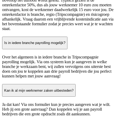
bovenop het uurloon wordt geteld. Typisch gezien is de
omrekenfactor 50%, dus als jouw werknemer 10 euro zou moeten
ontvangen, kost de werknemer daadwerkelijk 15 euro voor jou. De
omrekenfactor is branche, regio (Tripscompagnie) en risicogroep
afhankelijk. Vraag daarom een vrijblijvende kostenindicatie aan via
het bovenstaande formulier zodat je precies weet wat je te wachten
staat.
Is in iedere branche payrolling mogelijk?
Over het algemeen is in iedere branche in Tripscompagnie
payrolling mogelijk. Via ons systeem kun je aangeven in welke
branche je werkzaam bent, wij zullen vervolgens ons uiterste best
doen om jou te koppelen aan drie payroll bedrijven die jou perfect
kunnen helpen met jouw aanvraag!
Kan ik al mijn werknemer zaken uitbesteden?
Ja dat kan! Via ons formulier kun je precies aangeven wat je wilt.
Heb jij een grote aanvraag? Dan koppelen wij je aan payroll
bedrijven die een grote opdracht zoals dit aankunnen.