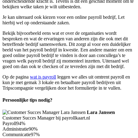
onderscheidende kracht is. Tevens is dit een geschikt moment om te
bekijken welke taken je wilt uitbesteden.
Je kan uiteraard ook kiezen voor een online payroll bedrijf, Let
hierbij wel op onderstaande zaken.
Bekijk bijvoorbeeld eens wat er over de organisaties wordt
besproken en wat de ervaringen van anderen zijn die ook met dit
betreffende bedrijf samenwerken. Dit zorgt al voor een duidelijker
beeld van het payroll bedrijf in kwestie. Een andere manier om een
goed online payroll bedrijf te vinden is door aan concullega’s te
vragen welk payroll bedrijf zij momenteel inzetten. Uiteraard wel
goed om dan ook te checken of ze tevreden zijn met dit bedrijf.
Op de pagina
wat is payroll
leggen we alles uit omtrent payroll en
kun je met gemak 3 lokale en betaalbare payroll bedrijven uit
Tripscompagnie vergelijken door het formuliertje in te vullen.
Persoonlijke tips nodig?
Lara Janssen
Customer Succes Manager bij payrollkaart.nl
Payroll
94%
Administratie
90%
Communicatie
97%