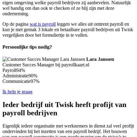
eigen omgeving welke payroll bedrijven zij aanbevelen. Natuurlijk
wel handig om dan ook te checken of ze blij zijn met deze
onderneming.
Op de pagina
wat is payroll
leggen we alles uit omtrent payroll en
kun je met gemak 3 lokale en betaalbare payroll bedrijven uit Twisk
vergelijken door het formuliertje in te vullen.
Persoonlijke tips nodig?
Lara Janssen
Customer Succes Manager bij payrollkaart.nl
Payroll
94%
Administratie
90%
Communicatie
97%
Ik help je graag
Ieder bedrijf uit Twisk heeft profijt van
payroll bedrijven
Eigenlijk iedere organisatie met werknemers in dienst zal veel profijt
ondervinden bij het inzetten van een payroll bedrijf. Het bouwen
van een payroll constructie is een goede manier om de risico’s te