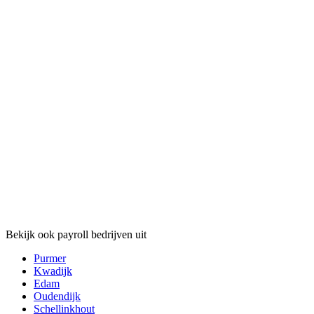
Bekijk ook payroll bedrijven uit
Purmer
Kwadijk
Edam
Oudendijk
Schellinkhout