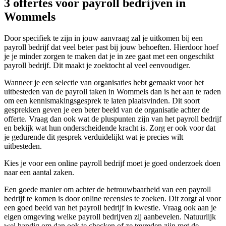
3 offertes voor payroll bedrijven in
Wommels
Door specifiek te zijn in jouw aanvraag zal je uitkomen bij een
payroll bedrijf dat veel beter past bij jouw behoeften. Hierdoor hoef
je je minder zorgen te maken dat je in zee gaat met een ongeschikt
payroll bedrijf. Dit maakt je zoektocht al veel eenvoudiger.
Wanneer je een selectie van organisaties hebt gemaakt voor het
uitbesteden van de payroll taken in Wommels dan is het aan te raden
om een kennismakingsgesprek te laten plaatsvinden. Dit soort
gesprekken geven je een beter beeld van de organisatie achter de
offerte. Vraag dan ook wat de pluspunten zijn van het payroll bedrijf
en bekijk wat hun onderscheidende kracht is. Zorg er ook voor dat
je gedurende dit gesprek verduidelijkt wat je precies wilt
uitbesteden.
Kies je voor een online payroll bedrijf moet je goed onderzoek doen
naar een aantal zaken.
Een goede manier om achter de betrouwbaarheid van een payroll
bedrijf te komen is door online recensies te zoeken. Dit zorgt al voor
een goed beeld van het payroll bedrijf in kwestie. Vraag ook aan je
eigen omgeving welke payroll bedrijven zij aanbevelen. Natuurlijk
wel handig om dan ook te checken of ze tevreden zijn met de