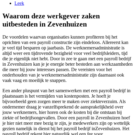
Leek
Waarom deze werkgever zaken
uitbesteden in Zevenhuizen
De voordelen waarvan organisaties kunnen profiteren bij het
oprichten van een payroll constructie zijn eindeloos. Allereerst kan
je veel tijd besparen op jaarbasis. De werknemersadministratie is
altijd weer een tijdrovende bezigheid voor veel bedrijfsleiders, tijd
die je eigenlijk niet hebt. Door in zee te gaan met een payroll bedrijf
in Zevenhuizen kan je je energie beter besteden aan werkzaamheden
die meer bij jouw interesses passen. De vereisten voor het
onderhouden van je werknemersadministratie zijn daarnaast ook
vaak vaag en moeilijk te snappen.
Een ander pluspunt van het samenwerken met een payroll bedrijf in
plaatsnaam is het vermijden van kostenposten. Je hoeft je
bijvoorbeeld geen zorgen meer te maken over ziekteverzuim. Als
ondernemer draag je vanzelfsprekend de aansprakelijkheid over
jouw werknemers, hier horen ook de kosten bij die ontstaan bij
ziekte of bedrijfsongevallen. Door een payroll in Zevenhuizen hoef
je hier niet meer mee bezig te zijn, je medewerkers zijn op wettelijk
gezien namelijk in dienst bij het payroll bedrijf inZevenhuizen. Het
payroll bedrijf rekent hier natuurlijk wel een fee voor.