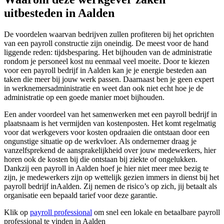
uitbesteden in Aalden
De voordelen waarvan bedrijven zullen profiteren bij het oprichten
van een payroll constructie zijn oneindig. De meest voor de hand
liggende reden: tijdsbesparing. Het bijhouden van de administratie
rondom je personeel kost nu eenmaal veel moeite. Door te kiezen
voor een payroll bedrijf in Aalden kan je je energie besteden aan
taken die meer bij jouw werk passen. Daarnaast ben je geen expert
in werknemersadministratie en weet dan ook niet echt hoe je de
administratie op een goede manier moet bijhouden.
Een ander voordeel van het samenwerken met een payroll bedrijf in
plaatsnaam is het vermijden van kostenposten. Het komt regelmatig
voor dat werkgevers voor kosten opdraaien die ontstaan door een
ongunstige situatie op de werkvloer. Als ondernemer draag je
vanzelfsprekend de aansprakelijkheid over jouw medewerkers, hier
horen ook de kosten bij die ontstaan bij ziekte of ongelukken.
Dankzij een payroll in Aalden hoef je hier niet meer mee bezig te
zijn, je medewerkers zijn op wettelijk gezien immers in dienst bij het
payroll bedrijf inAalden. Zij nemen de risico’s op zich, jij betaalt als
organisatie een bepaald tarief voor deze garantie.
Klik op
payroll professional
om snel een lokale en betaalbare payroll
professional te vinden in Aalden