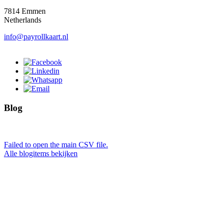
7814 Emmen
Netherlands
info@payrollkaart.nl
Blog
Failed to open the main CSV file.
Alle blogitems bekijken