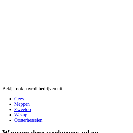
Bekijk ook payroll bedrijven uit
Gees
Meppen
Zweeloo
Wezup
Oosterhesselen
Waarom deze werkgever zaken