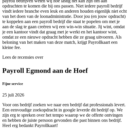
payroll bedrijven weten wij hoe lastig het kan zijn om aan
opdrachten te komen die bij ons passen. Niet iedere payroll bedrijf
vindt iedere branche even leuk en anderen houden eigenlijk niet echt
van het doen van de loonadministratie. Door jou (en jouw opdracht)
te koppelen aan een payroll bedrijf die staat te popelen om met je
aan de slag te gaan creëren wij een win-win situatie. Jij wint, omdat
je een kantoor vindt dat graag met je werkt en het kantoor wint,
omdat ze een nieuwe opdracht hebben die ze graag uitvoeren. Als
beloning van het maken van deze match, krijgt Payrollkaart een
kleine fee.
Lees de recensies over
Payroll Egmond aan de Hoef
Fijne service
25 juli 2026
Voor ons bedrijf zoeken we naar een bedrijf dat professionals levert.
Een eenvoudige zoekopdracht in google leverde dit bedrijf op. We
zijn erg te spreken over het tempo waarop we de offerte ontvingen
en hebben de juiste persoon gevonden die past binnen ons bedrijf.
Heel erg bedankt Payrollkaart!