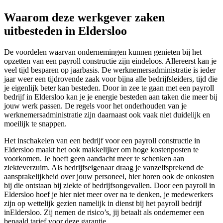
Waarom deze werkgever zaken
uitbesteden in Eldersloo
De voordelen waarvan ondernemingen kunnen genieten bij het
opzetten van een payroll constructie zijn eindeloos. Allereerst kan je
veel tijd besparen op jaarbasis. De werknemersadministratie is ieder
jaar weer een tijdrovende zaak voor bijna alle bedrijfsleiders, tijd die
je eigenlijk beter kan besteden. Door in zee te gaan met een payroll
bedrijf in Eldersloo kan je je energie besteden aan taken die meer bij
jouw werk passen. De regels voor het onderhouden van je
werknemersadministratie zijn daarnaast ook vaak niet duidelijk en
moeilijk te snappen.
Het inschakelen van een bedrijf voor een payroll constructie in
Eldersloo maakt het ook makkelijker om hoge kostenposten te
voorkomen. Je hoeft geen aandacht meer te schenken aan
ziekteverzuim. Als bedrijfseigenaar draag je vanzelfsprekend de
aansprakelijkheid over jouw personeel, hier horen ook de onkosten
bij die ontstaan bij ziekte of bedrijfsongevallen. Door een payroll in
Eldersloo hoef je hier niet meer over na te denken, je medewerkers
zijn op wettelijk gezien namelijk in dienst bij het payroll bedrijf
inEldersloo. Zij nemen de risico’s, jij betaalt als ondernemer een
bepaald tarief voor deze garantie.