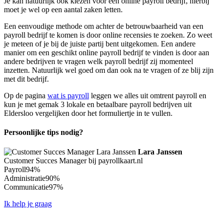
Je kan natuurlijk ook kiezen voor een online payroll bedrijf, hierbij
moet je wel op een aantal zaken letten.
Een eenvoudige methode om achter de betrouwbaarheid van een
payroll bedrijf te komen is door online recensies te zoeken. Zo weet
je meteen of je bij de juiste partij bent uitgekomen. Een andere
manier om een geschikt online payroll bedrijf te vinden is door aan
andere bedrijven te vragen welk payroll bedrijf zij momenteel
inzetten. Natuurlijk wel goed om dan ook na te vragen of ze blij zijn
met dit bedrijf.
Op de pagina
wat is payroll
leggen we alles uit omtrent payroll en
kun je met gemak 3 lokale en betaalbare payroll bedrijven uit
Eldersloo vergelijken door het formuliertje in te vullen.
Persoonlijke tips nodig?
Lara Janssen
Customer Succes Manager bij payrollkaart.nl
Payroll
94%
Administratie
90%
Communicatie
97%
Ik help je graag