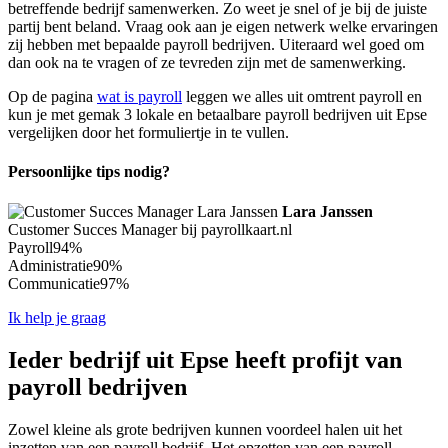
betreffende bedrijf samenwerken. Zo weet je snel of je bij de juiste
partij bent beland. Vraag ook aan je eigen netwerk welke ervaringen
zij hebben met bepaalde payroll bedrijven. Uiteraard wel goed om
dan ook na te vragen of ze tevreden zijn met de samenwerking.
Op de pagina
wat is payroll
leggen we alles uit omtrent payroll en
kun je met gemak 3 lokale en betaalbare payroll bedrijven uit Epse
vergelijken door het formuliertje in te vullen.
Persoonlijke tips nodig?
Lara Janssen
Customer Succes Manager bij payrollkaart.nl
Payroll
94%
Administratie
90%
Communicatie
97%
Ik help je graag
Ieder bedrijf uit Epse heeft profijt van
payroll bedrijven
Zowel kleine als grote bedrijven kunnen voordeel halen uit het
inzetten van een payroll bedrijf. Het opzetten van een payroll