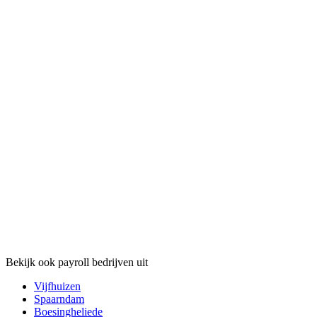
Bekijk ook payroll bedrijven uit
Vijfhuizen
Spaarndam
Boesingheliede