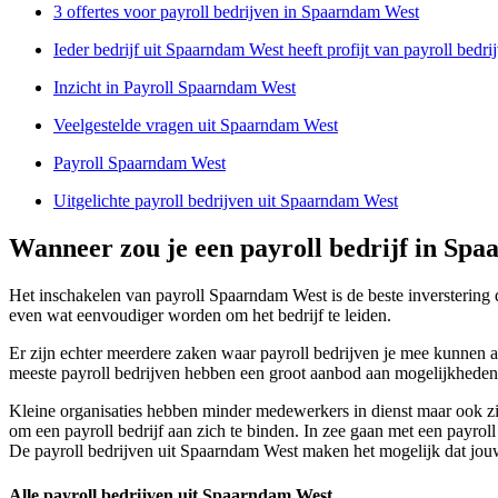
3 offertes voor payroll bedrijven in Spaarndam West
Ieder bedrijf uit Spaarndam West heeft profijt van payroll bedri
Inzicht in Payroll Spaarndam West
Veelgestelde vragen uit Spaarndam West
Payroll Spaarndam West
Uitgelichte payroll bedrijven uit Spaarndam West
Wanneer zou je een payroll bedrijf in S
Het inschakelen van payroll Spaarndam West is de beste inverstering di
even wat eenvoudiger worden om het bedrijf te leiden.
Er zijn echter meerdere zaken waar payroll bedrijven je mee kunnen ass
meeste payroll bedrijven hebben een groot aanbod aan mogelijkheden
Kleine organisaties hebben minder medewerkers in dienst maar ook zij
om een payroll bedrijf aan zich te binden. In zee gaan met een payrol
De payroll bedrijven uit Spaarndam West maken het mogelijk dat jouw m
Alle payroll bedrijven uit Spaarndam West