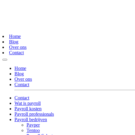
Home
Blog
Over ons
Contact
Home
Blog
Over ons
Contact
Contact
Wat is payroll
Payroll kosten
Payroll professionals
Payroll bedrijven
Payper
Tentoo