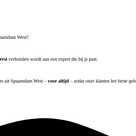
Spaarndam West?
West
verbonden wordt aan een expert die bij je past.
lers uit Spaarndam West –
voor altijd
– zodat onze klanten het beste ge