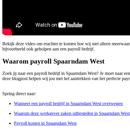
Bekijk deze video om erachter te komen hoe wij niet alleen meerwaa
bijvoorbeeld ook geholpen aan een payroll bedrijf.
Waarom payroll Spaarndam West
Zoek jij naar een payroll bedrijf in Spaarndam West? Je moet naar een aa
deze blogpost helpen wij jou met het aantrekken van het perfecte payr
Spring direct naar:
Wanneer een payroll bedrijf in Spaarndam West overwegen
Waarom deze werkgever zaken uitbesteden in Spaarndam West
Payroll kosten in Spaarndam West