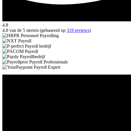
4.8
4.8 van de 5 sterren (gebaseerd op
319 reviews
)