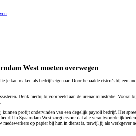
jven
paarndam West moeten overwegen
e je kan maken als bedrijfseigenaar. Door bepaalde risico’s bij een ande
isteren. Denk hierbij bijvoorbeeld aan de urenadministratie. Vooral bij
.
 kunnen profijt ondervinden van een degelijk payroll bedrijf. Het spr
l bedrijf in Spaarndam West zorgt ervoor dat alle verantwoordelijkheden
edewerkers op papier bij hun in dienst is, terwijl jij als werkgever n