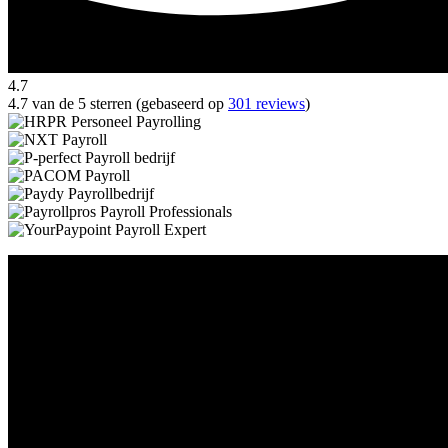
4.7
4.7 van de 5 sterren (gebaseerd op
301 reviews
)