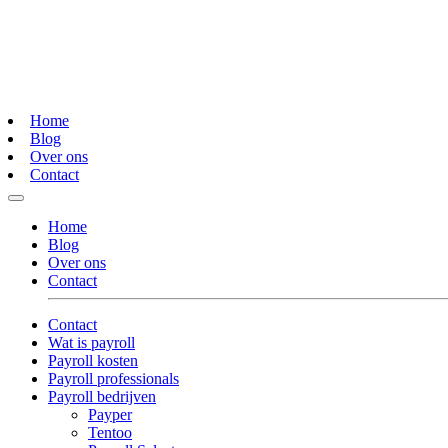
Home
Blog
Over ons
Contact
Home
Blog
Over ons
Contact
Contact
Wat is payroll
Payroll kosten
Payroll professionals
Payroll bedrijven
Payper
Tentoo