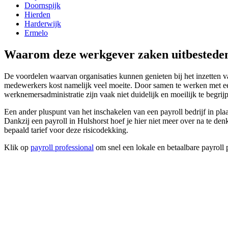
Doornspijk
Hierden
Harderwijk
Ermelo
Waarom deze werkgever zaken uitbesteden
De voordelen waarvan organisaties kunnen genieten bij het inzetten v
medewerkers kost namelijk veel moeite. Door samen te werken met een p
werknemersadministratie zijn vaak niet duidelijk en moeilijk te begrij
Een ander pluspunt van het inschakelen van een payroll bedrijf in pl
Dankzij een payroll in Hulshorst hoef je hier niet meer over na te denke
bepaald tarief voor deze risicodekking.
Klik op
payroll professional
om snel een lokale en betaalbare payroll p