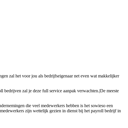
engen zal het voor jou als bedrijfseigenaar net even wat makkelijker
oll bedrijven zal je deze full service aanpak verwachten.|De meeste
 ondernemingen die veel medewerkers hebben is het sowieso een
dewerkers zijn wettelijk gezien in dienst bij het payroll bedrijf in