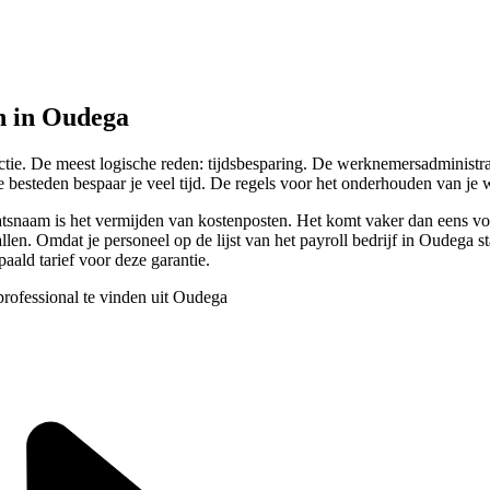
n in Oudega
ctie. De meest logische reden: tijdsbesparing. De werknemersadministratie
t te besteden bespaar je veel tijd. De regels voor het onderhouden van j
aatsnaam is het vermijden van kostenposten. Het komt vaker dan eens v
. Omdat je personeel op de lijst van het payroll bedrijf in Oudega staan
epaald tarief voor deze garantie.
professional te vinden uit Oudega