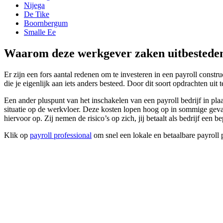
Nijega
De Tike
Boornbergum
Smalle Ee
Waarom deze werkgever zaken uitbestede
Er zijn een fors aantal redenen om te investeren in een payroll constru
die je eigenlijk aan iets anders besteed. Door dit soort opdrachten ui
Een ander pluspunt van het inschakelen van een payroll bedrijf in pl
situatie op de werkvloer. Deze kosten lopen hoog op in sommige gevallen
hiervoor op. Zij nemen de risico’s op zich, jij betaalt als bedrijf een b
Klik op
payroll professional
om snel een lokale en betaalbare payroll 