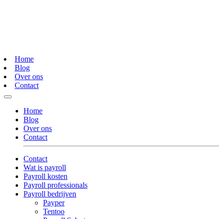
Home
Blog
Over ons
Contact
Home
Blog
Over ons
Contact
Contact
Wat is payroll
Payroll kosten
Payroll professionals
Payroll bedrijven
Payper
Tentoo