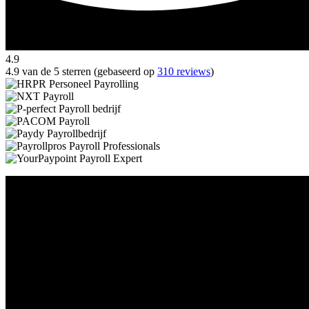
4.9
4.9 van de 5 sterren (gebaseerd op
310 reviews
)