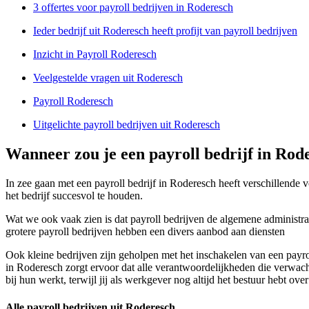
3 offertes voor payroll bedrijven in Roderesch
Ieder bedrijf uit Roderesch heeft profijt van payroll bedrijven
Inzicht in Payroll Roderesch
Veelgestelde vragen uit Roderesch
Payroll Roderesch
Uitgelichte payroll bedrijven uit Roderesch
Wanneer zou je een payroll bedrijf in Ro
In zee gaan met een payroll bedrijf in Roderesch heeft verschillende 
het bedrijf succesvol te houden.
Wat we ook vaak zien is dat payroll bedrijven de algemene administrat
grotere payroll bedrijven hebben een divers aanbod aan diensten
Ook kleine bedrijven zijn geholpen met het inschakelen van een payrol
in Roderesch zorgt ervoor dat alle verantwoordelijkheden die verwach
bij hun werkt, terwijl jij als werkgever nog altijd het bestuur hebt over
Alle payroll bedrijven uit Roderesch