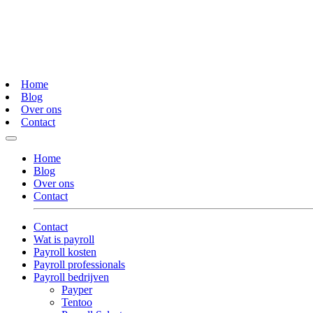
Home
Blog
Over ons
Contact
Home
Blog
Over ons
Contact
Contact
Wat is payroll
Payroll kosten
Payroll professionals
Payroll bedrijven
Payper
Tentoo