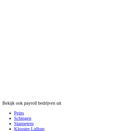
Bekijk ook payroll bedrijven uit
Peins
Schingen
Slappeterp
Klooster Lidlum