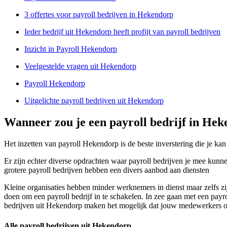
3 offertes voor payroll bedrijven in Hekendorp
Ieder bedrijf uit Hekendorp heeft profijt van payroll bedrijven
Inzicht in Payroll Hekendorp
Veelgestelde vragen uit Hekendorp
Payroll Hekendorp
Uitgelichte payroll bedrijven uit Hekendorp
Wanneer zou je een payroll bedrijf in He
Het inzetten van payroll Hekendorp is de beste inverstering die je kan
Er zijn echter diverse opdrachten waar payroll bedrijven je mee kunne
grotere payroll bedrijven hebben een divers aanbod aan diensten
Kleine organisaties hebben minder werknemers in dienst maar zelfs zi
doen om een payroll bedrijf in te schakelen. In zee gaan met een payr
bedrijven uit Hekendorp maken het mogelijk dat jouw medewerkers op pa
Alle payroll bedrijven uit Hekendorp