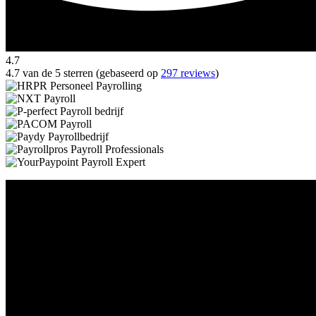
4.7
4.7 van de 5 sterren (gebaseerd op
297 reviews
)