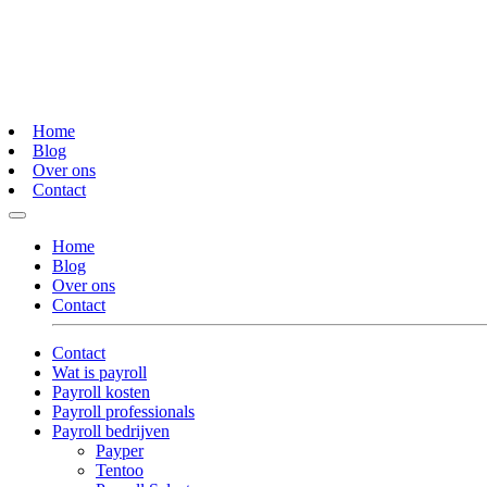
Home
Blog
Over ons
Contact
Home
Blog
Over ons
Contact
Contact
Wat is payroll
Payroll kosten
Payroll professionals
Payroll bedrijven
Payper
Tentoo