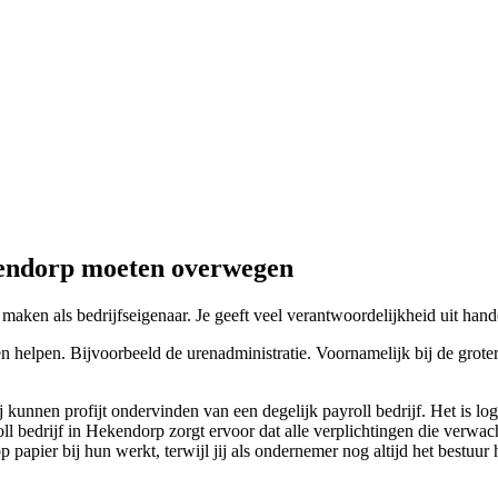
kendorp moeten overwegen
 maken als bedrijfseigenaar. Je geeft veel verantwoordelijkheid uit han
n helpen. Bijvoorbeeld de urenadministratie. Voornamelijk bij de grote
j kunnen profijt ondervinden van een degelijk payroll bedrijf. Het is
oll bedrijf in Hekendorp zorgt ervoor dat alle verplichtingen die verwa
pier bij hun werkt, terwijl jij als ondernemer nog altijd het bestuur 