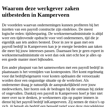
Waarom deze werkgever zaken
uitbesteden in Kamperveen
De voordelen waarvan ondernemingen kunnen profiteren bij het
inzetten van een payroll constructie zijn eindeloos. De meest
logische reden: tijdsbesparing. De werknemersadministratie is altijd
weer een tijdrovende opdracht voor veel ondernemers, tijd die je
eigenlijk aan iets anders besteed. Door in zee te gaan met een
payroll bedrijf in Kamperveen kan je je energie besteden aan taken
die meer bij jouw interesses passen. Daarnaast ben je geen expert in
werknemersadministratie en weet dan ook niet echt hoe je alles op
een goede manier moet bijhouden.
Een ander pluspunt van het samenwerken met een payroll bedrijf in
plaatsnaam is het vermijden van kostenposten. Het komt regelmatig
voor dat bedrijfseigenaren voor kosten opdraaien die veroorzaakt
worden door een ongunstige situatie op de werkvloer. Als
ondernemer draag je natuurlijk de aansprakelijkheid over jouw
medewerkers, hier horen ook de bedragen bij die ontstaan bij ziekte
of ongevallen. Dankzij een payroll in Kamperveen hoef je hier niet
meer over na te denken, je werknemers zijn op papier immers in
dienst bij het payroll bedrijf inKamperveen. Zij nemen de risico’s op
zich, jij betaalt als bedrijf een bepaald tarief voor deze risicodekking.